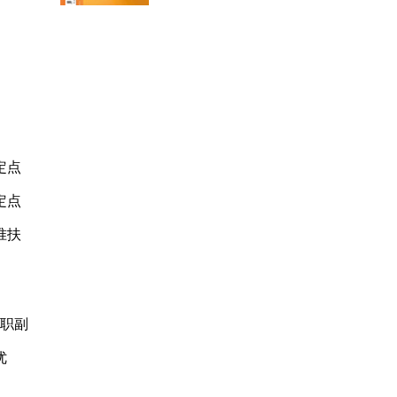
定点
定点
准扶
挂职副
优