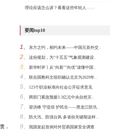
理论应该怎么讲？看看这些年轻人……
要闻top10
1、
东方之约，相约未来——中国元首外交..
2、
这份规划，为“十五五”气象观测建设..
3、
新华时评丨从“向新”“向优”读懂中国..
4、
联合国教科文组织确认北京为2029年..
5、
123个职业标准向社会公开征求意见
6、
两部门紧急预拨3.3亿元中央自然灾..
7、
迎洪峰 守堤坝 护民生——黑龙江防汛..
8、
防大汛、防强台风 多省份关键期这样..
9、
职责，
我国发起首例对外贸易国家安全调查