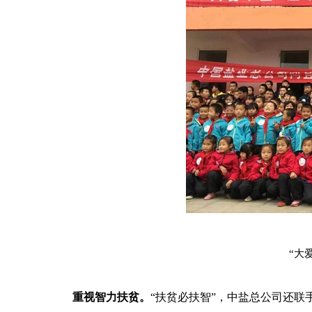
“大
重视智力扶贫。
“扶贫必扶智”，中盐总公司还联