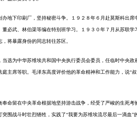
创办地下印刷厂，坚持秘密斗争。１９２８年６月赴莫斯科出席
、董必武、林伯渠等编在特别班学习。１９３０年７月从苏联学
志，将暴露身份的同志转往苏区。
，当选为中华苏维埃共和国中央执行委员会委员，任临时中央政
法庭主席等职。毛泽东高度评价他的革命精神和工作能力，说“叔
衡奉命留在中央革命根据地坚持游击战争，经受了严峻的生死考
突围战斗时壮烈牺牲，实践了“我要为苏维埃流尽最后一滴血”