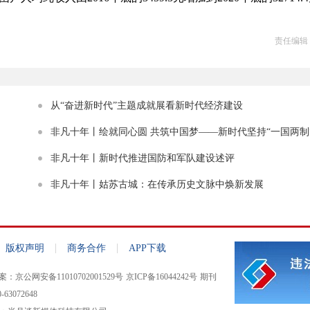
责任编辑
从“奋进新时代”主题成就展看新时代经济建设
非凡十年丨绘就同心圆 共筑中国梦——新时代坚持“一国两制
进祖国统一述评
非凡十年丨新时代推进国防和军队建设述评
非凡十年丨姑苏古城：在传承历史文脉中焕新发展
|
|
版权声明
商务合作
APP下载
：京公网安备11010702001529号
京ICP备16044242号
期刊
63072648