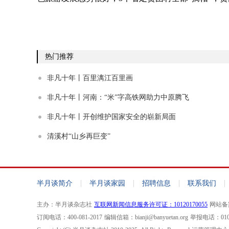
热门推荐
非凡十年丨百里漓江百里画
非凡十年丨河南：“米”字高铁网助力中原腾飞
非凡十年丨开创维护国家安全的崭新局面
清溪村“山乡再巨变”
|
|
|
|
半月谈简介
半月谈家园
招聘信息
联系我们
主办：半月谈杂志社
互联网新闻信息服务许可证：10120170055
网站备案
订阅电话：400-081-2017
编辑信箱：bianji@banyuetan.org
举报电话：010-