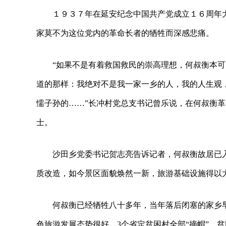
１９３７年在延安纪念中国共产党成立１６周年
家莫不为这位党内的革命长者的牺牲而深感悲痛。
“如果不是有着救国救民的崇高理想，何叔衡本
道的那样：我绝对不是我一家一乡的人，我的人生观
懦子孙的……”长冲村党总支书记曾乐说，在何叔衡
士。
沙田乡党委书记贺志亮告诉记者，何叔衡故居已
质改造，如今景区面貌焕然一新，旅游基础设施得以
何叔衡已经牺牲八十多年，当年落后闭塞的家乡
色旅游发展态势很好，3个省定贫困村全部“摘帽”，贫困户人均