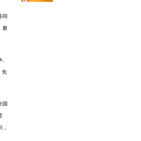
等同
、蔡
争。
，先
全国
委
织，