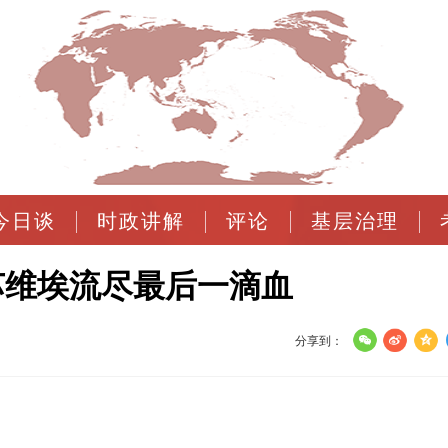
今日谈
时政讲解
评论
基层治理
苏维埃流尽最后一滴血
分享到：