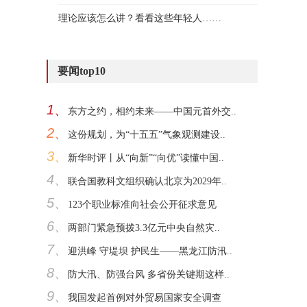
理论应该怎么讲？看看这些年轻人……
要闻top10
1、
东方之约，相约未来——中国元首外交..
2、
这份规划，为“十五五”气象观测建设..
3、
新华时评丨从“向新”“向优”读懂中国..
4、
联合国教科文组织确认北京为2029年..
5、
123个职业标准向社会公开征求意见
6、
两部门紧急预拨3.3亿元中央自然灾..
7、
迎洪峰 守堤坝 护民生——黑龙江防汛..
8、
防大汛、防强台风 多省份关键期这样..
9、
我国发起首例对外贸易国家安全调查