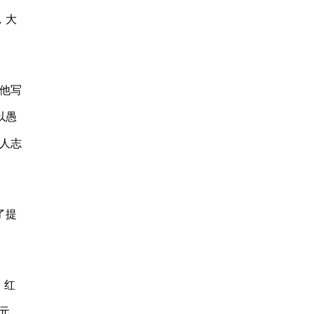
，大
他写
以愚
人志
了提
，红
4元。