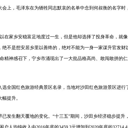
大会上，毛泽东在为牺牲同志默哀的名单中念到何叔衡的名字时
可以在家乡安稳富足地度过一生，但是他却选择了投身革命，就像
，绝不是想安居乡里以善终的，绝对不能为一身一家谋升官发财
革命精神感召下，宁乡市涌现出了一大批品格高尚、敢闯敢拼的仁
入选全国红色旅游经典景区名录，当地对沙田红色旅游景区进行
大幅提升。
早已发生翻天覆地的变化。“十三五”期间，沙田乡经济稳步提升
纯收入由2016年底的3459.3元增加到2020年底的32714.