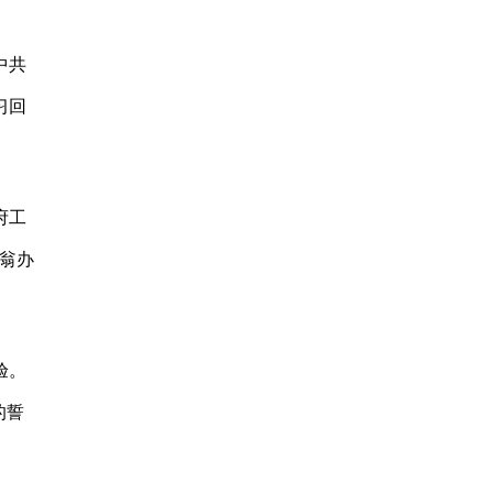
中共
习回
府工
翁办
验。
的誓