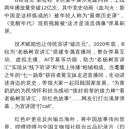
B站首页“新征程”专区集中展示党建内容，上线
两年播放量突破12亿次。其中党史动画《血与火：新
中国是这样炼成的》被年轻人称为“最燃历史课”，
《觉醒年代》混剪视频被“这才是顶流偶像”弹幕刷
屏。
技术赋能也让传统宣讲“破次元”。2020年底，B
站为“老杨树宣讲汇”搭建专属直播间，整合弹幕互
动、虚拟主播、AI字幕等功能，助力“老杨树宣讲
汇”实现从“线下听讲”和“线上传播”相辅相成。当耄耋
之年的“七一勋章”获得者黄宝妹走进直播间，生动讲
述身边的党史，带领大家一起回顾国家发展。“为黄
奶奶的为民情怀和担当感动”“接好前辈的接力棒”“看
老杨树宣讲汇，听红色故事”……网友们打出满屏弹
幕，为宣讲团“打call”。
红色IP更在反向输出海外，将中国故事传向世
界。哔哩哔哩与中国文物报社联合出品纪录片《烈