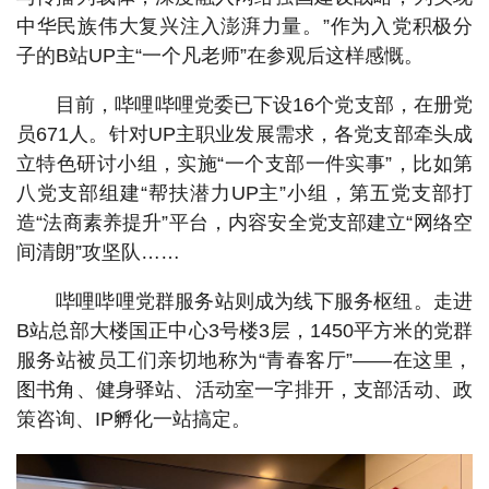
中华民族伟大复兴注入澎湃力量。”作为入党积极分
子的B站UP主“一个凡老师”在参观后这样感慨。
目前，哔哩哔哩党委已下设16个党支部，在册党
员671人。针对UP主职业发展需求，各党支部牵头成
立特色研讨小组，实施“一个支部一件实事”，比如第
八党支部组建“帮扶潜力UP主”小组，第五党支部打
造“法商素养提升”平台，内容安全党支部建立“网络空
间清朗”攻坚队……
哔哩哔哩党群服务站则成为线下服务枢纽。走进
B站总部大楼国正中心3号楼3层，1450平方米的党群
服务站被员工们亲切地称为“青春客厅”——在这里，
图书角、健身驿站、活动室一字排开，支部活动、政
策咨询、IP孵化一站搞定。