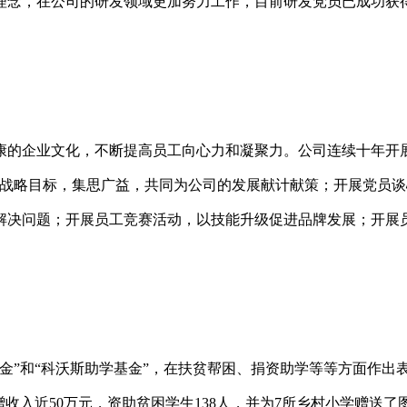
理念，在公司的研发领域更加努力工作，目前研发党员已成功获得
康的企业文化，不断提高员工向心力和凝聚力。公司连续十年开展
的战略目标，集思广益，共同为公司的发展献计献策；开展党员谈
解决问题；开展员工竞赛活动，以技能升级促进品牌发展；开展
金”和“科沃斯助学基金”，在扶贫帮困、捐资助学等等方面作出
收入近50万元，资助贫困学生138人，并为7所乡村小学赠送了