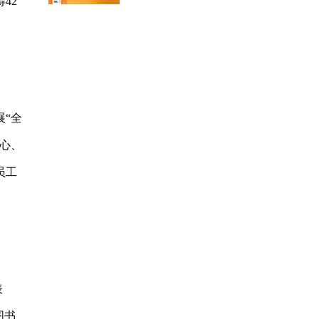
42
“全
心、
员工
表
图书