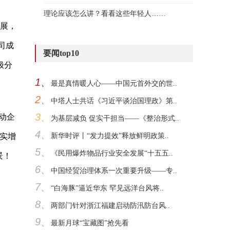
理论应该怎么讲？看看这些年轻人……
发展，
公司成
要闻top10
极分
1、
最是真情暖人心——中国元首外交的世..
2、
中塔人士共话《习近平谈治国理政》第..
3、
动企
为基层减负 促实干担当——《整治形式..
4、
实增
新华时评丨“发力提效”释放鲜明政策..
5、
《民用爆炸物品行业安全发展“十五五..
景！
6、
中国经贸治理体系一次重要升级——专..
售
7、
“白海豚”逼近华东 罕见远洋台风将..
8、
两部门针对浙江福建启动防汛防台风..
9、
最新月球“宝藏图”抢先看