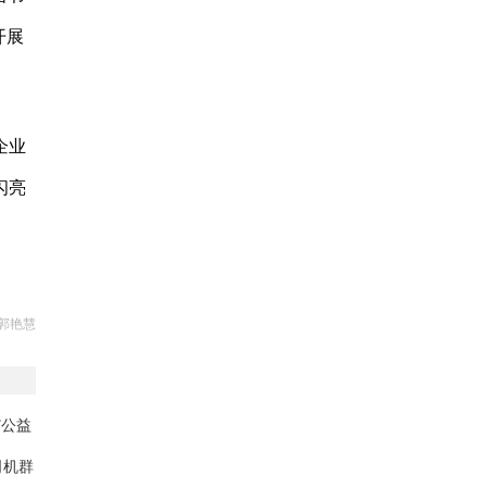
开展
企业
闪亮
郭艳慧
”公益
司机群