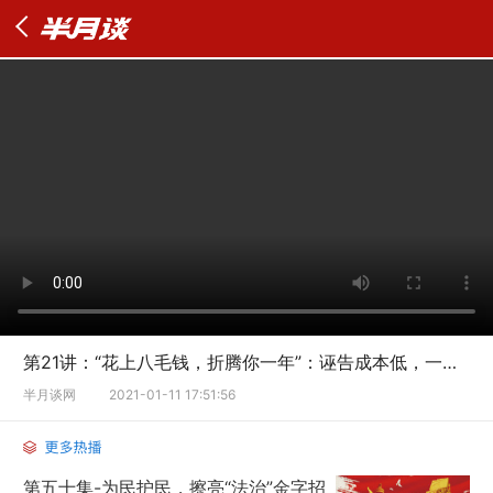
第21讲：“花上八毛钱，折腾你一年”：诬告成本低，一告事就“黄”？
半月谈网
2021-01-11 17:51:56
第五十集-为民护民，擦亮“法治”金字招