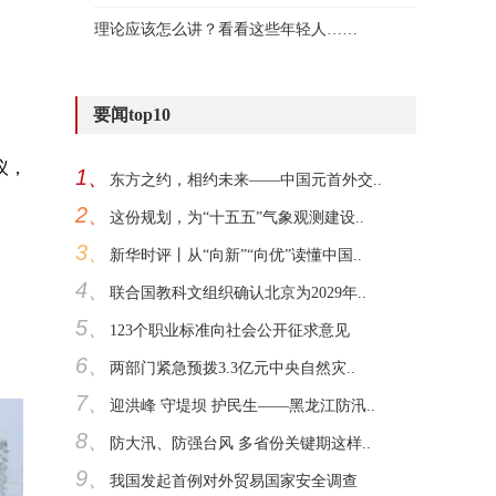
理论应该怎么讲？看看这些年轻人……
要闻top10
议，
1、
东方之约，相约未来——中国元首外交..
2、
这份规划，为“十五五”气象观测建设..
3、
新华时评丨从“向新”“向优”读懂中国..
4、
联合国教科文组织确认北京为2029年..
5、
123个职业标准向社会公开征求意见
6、
两部门紧急预拨3.3亿元中央自然灾..
7、
迎洪峰 守堤坝 护民生——黑龙江防汛..
8、
防大汛、防强台风 多省份关键期这样..
9、
我国发起首例对外贸易国家安全调查