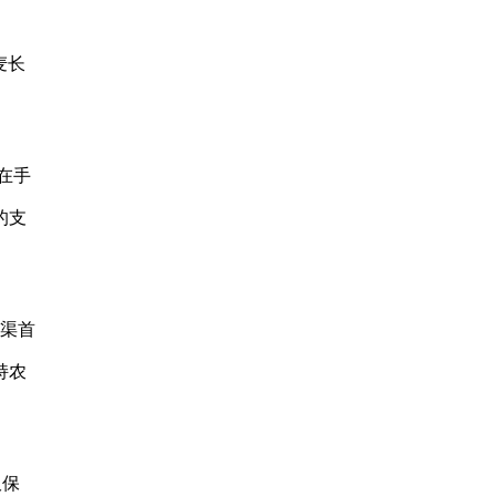
麦长
在手
的支
岔渠首
持农
仅保