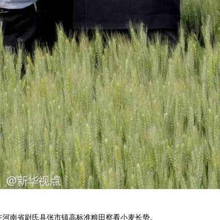
记在河南省尉氏县张市镇高标准粮田察看小麦长势。