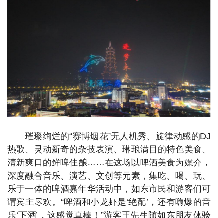
璀璨绚烂的“赛博烟花”无人机秀、旋律动感的DJ
热歌、灵动新奇的杂技表演、琳琅满目的特色美食、
清新爽口的鲜啤佳酿……在这场以啤酒美食为媒介，
深度融合音乐、演艺、文创等元素，集吃、喝、玩、
乐于一体的啤酒嘉年华活动中，如东市民和游客们可
谓宾主尽欢。“啤酒和小龙虾是‘绝配’，还有嗨爆的音
乐‘下酒’，这感觉真棒！”游客王先生随如东朋友体验