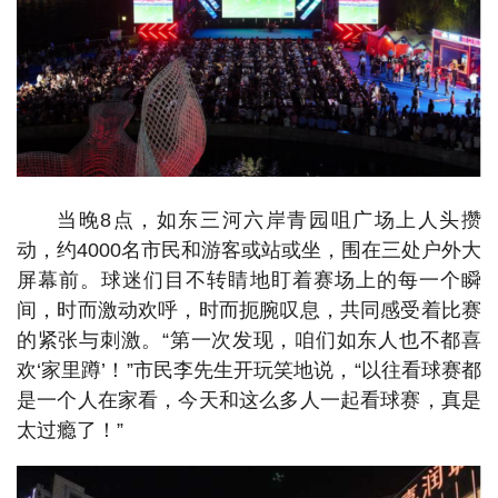
当晚8点，如东三河六岸青园咀广场上人头攒
动，约4000名市民和游客或站或坐，围在三处户外大
屏幕前。球迷们目不转睛地盯着赛场上的每一个瞬
间，时而激动欢呼，时而扼腕叹息，共同感受着比赛
的紧张与刺激。“第一次发现，咱们如东人也不都喜
欢‘家里蹲’！”市民李先生开玩笑地说，“以往看球赛都
是一个人在家看，今天和这么多人一起看球赛，真是
太过瘾了！”