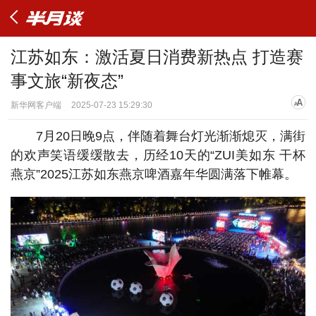
江苏如东：激活夏日消费新热点 打造赛
事文旅“新夜态”
新华网客户端
2025-07-23 15:29:30
7月20日晚9点，伴随着舞台灯光渐渐熄灭，满街
的欢声笑语缓缓散去，历经10天的“ZUI美如东 干杯
燕京”2025江苏如东燕京啤酒嘉年华圆满落下帷幕。