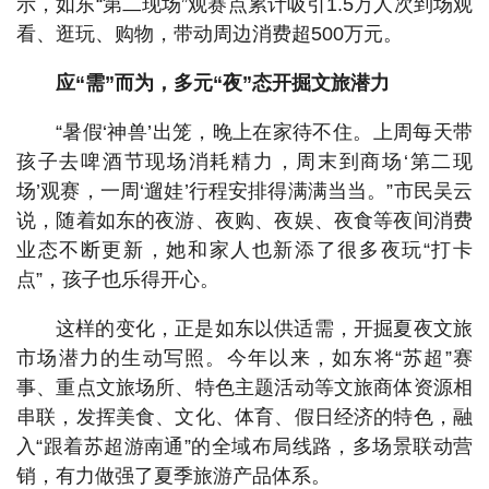
示，如东“第二现场”观赛点累计吸引1.5万人次到场观
看、逛玩、购物，带动周边消费超500万元。
应“需”而为，多元“夜”态开掘文旅潜力
“暑假‘神兽’出笼，晚上在家待不住。上周每天带
孩子去啤酒节现场消耗精力，周末到商场‘第二现
场’观赛，一周‘遛娃’行程安排得满满当当。”市民吴云
说，随着如东的夜游、夜购、夜娱、夜食等夜间消费
业态不断更新，她和家人也新添了很多夜玩“打卡
点”，孩子也乐得开心。
这样的变化，正是如东以供适需，开掘夏夜文旅
市场潜力的生动写照。今年以来，如东将“苏超”赛
事、重点文旅场所、特色主题活动等文旅商体资源相
串联，发挥美食、文化、体育、假日经济的特色，融
入“跟着苏超游南通”的全域布局线路，多场景联动营
销，有力做强了夏季旅游产品体系。