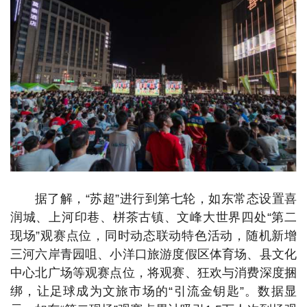
据了解，“苏超”进行到第七轮，如东常态设置喜
润城、上河印巷、栟茶古镇、文峰大世界四处“第二
现场”观赛点位，同时动态联动特色活动，随机新增
三河六岸青园咀、小洋口旅游度假区体育场、县文化
中心北广场等观赛点位，将观赛、狂欢与消费深度捆
绑，让足球成为文旅市场的“引流金钥匙”。数据显