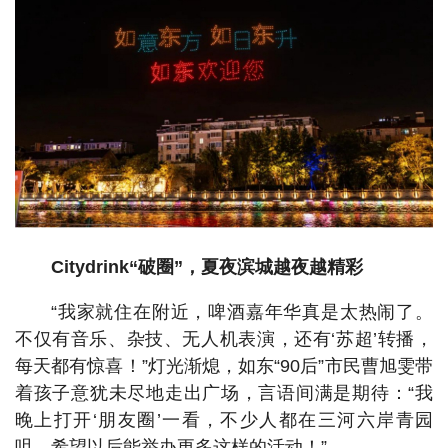
Citydrink“破圈”，夏夜滨城越夜越精彩
“我家就住在附近，啤酒嘉年华真是太热闹了。
不仅有音乐、杂技、无人机表演，还有‘苏超’转播，
每天都有惊喜！”灯光渐熄，如东“90后”市民曹旭雯带
着孩子意犹未尽地走出广场，言语间满是期待：“我
晚上打开‘朋友圈’一看，不少人都在三河六岸青园
咀，希望以后能举办更多这样的活动！”