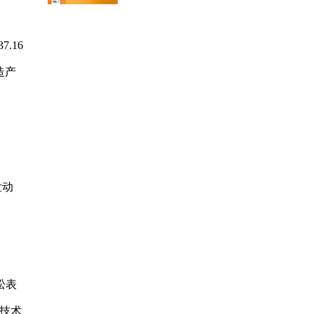
.16
造产
发动
松表
技术