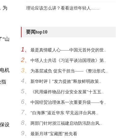
，为
理论应该怎么讲？看看这些年轻人……
要闻top10
“山
1、
最是真情暖人心——中国元首外交的世..
2、
中塔人士共话《习近平谈治国理政》第..
3、
电机
为基层减负 促实干担当——《整治形式..
4、
松指
新华时评丨“发力提效”释放鲜明政策..
5、
《民用爆炸物品行业安全发展“十五五..
6、
中国经贸治理体系一次重要升级——专..
7、
“白海豚”逼近华东 罕见远洋台风将..
8、
两部门针对浙江福建启动防汛防台风..
保设
9、
最新月球“宝藏图”抢先看