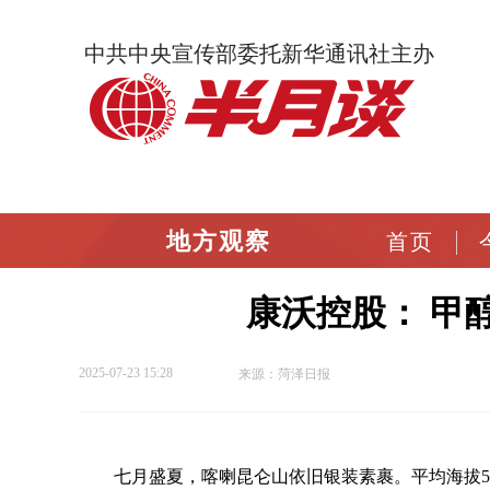
中共中央宣传部委托新华通讯社主办
地方观察
首页
康沃控股： 甲
2025-07-23 15:28
来源：菏泽日报
七月盛夏，喀喇昆仑山依旧银装素裹。平均海拔5