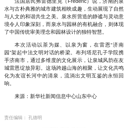
法国居民弗雷德里克（Frédéric）说，济南的泉
水与古朴典雅的城市建筑相映成趣，生动展现了自然
与人文的和谐共生之美。泉水所营造的静谧与灵动意
境令人印象深刻，而泉水与园林的有机融合，则体现
了中国传统审美理念和园林设计的独特智慧。
本次活动以茶为媒、以泉为窗，在雷恩“济南
园”架起中法文明对话的桥梁。布列塔尼孔子学院携
手济南市，通过多维度的文化展示，让泉城风韵在友
城雷恩绽放异彩。这场跨越山海的相聚，让文化共鸣
化为友谊长河中的清泉，流淌出文明互鉴的永恒回
响。
来源：新华社新闻信息中心山东中心
责任编辑：
孔德明