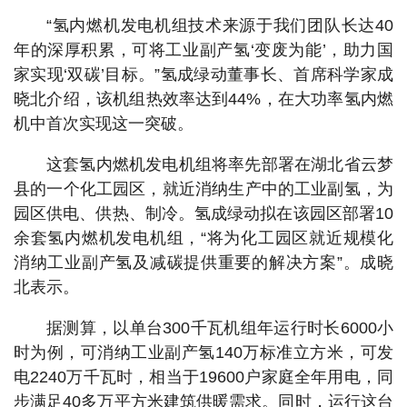
“氢内燃机发电机组技术来源于我们团队长达40
年的深厚积累，可将工业副产氢‘变废为能’，助力国
家实现‘双碳’目标。”氢成绿动董事长、首席科学家成
晓北介绍，该机组热效率达到44%，在大功率氢内燃
机中首次实现这一突破。
这套氢内燃机发电机组将率先部署在湖北省云梦
县的一个化工园区，就近消纳生产中的工业副氢，为
园区供电、供热、制冷。氢成绿动拟在该园区部署10
余套氢内燃机发电机组，“将为化工园区就近规模化
消纳工业副产氢及减碳提供重要的解决方案”。成晓
北表示。
据测算，以单台300千瓦机组年运行时长6000小
时为例，可消纳工业副产氢140万标准立方米，可发
电2240万千瓦时，相当于19600户家庭全年用电，同
步满足40多万平方米建筑供暖需求。同时，运行这台