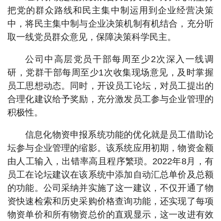
把党的群众路线和民主集中制运用到企业经营决策
中，将民主集中制与企业决策机制有机结合，充分听
取一线党员群众意见，保障决策科学民主。
公司中高层党员干部每周至少2次深入一线调
研，党群干部每周至少1次收集现场意见，及时掌握
员工思想动态。同时，开设员工论坛，对员工提出的
合理化建议给予奖励，充分激发员工参与企业管理的
积极性。
信息化物资申报系统功能的优化就是员工借助论
坛参与企业管理的缩影。该系统应用初期，物资金额
由人工输入，出错率高且程序繁琐。2022年8月，有
员工在论坛建议在该系统中添加自动汇总单价及总额
的功能。公司采纳并实施了这一建议，不仅开通了物
资快速检索和历史采购价格查询功能，还实现了每项
物资单价和所有物资总价的直观显示，这一改进有效