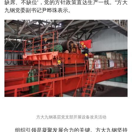
缺席、不缺位’，党的方针政策直达生产一线。”方大
九钢党委副书记尹晔珠表示。
方大九钢基层党支部开展设备攻关活动
组织引领是凝聚发展合力的关键。方大九钢坚持