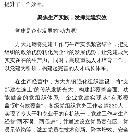
提升了工作效率。
聚焦生产实践，发挥党建实效
党建是企业发展的“动力源”。
方大九钢将党建工作与生产实践紧密结合，把党
组织的政治优势转化为企业的发展优势，让党建成为
实实在在的生产力。同时，高度重视人才培育工作，
以党建为引领，构建起完善的人才成长体系。
在生产经营中，方大九钢强化组织建设，将“支
部建在连上”的传统发扬光大，构建起覆盖全面、功
能健全的党组织体系。企业党建实现从“有形覆
盖”到“有效覆盖”，各级党组织党务工作者超230人，
实现了专人干和专业干的有机统一，党建工作与生产
经营“两不误、两促进”；并通过设立党员责任区、党
员示范岗等，激励党员在技术创新、降本增效、安全