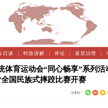
今日谈
时政讲解
评论
基层治理
统体育运动会“同心畅享”系列活
”全国民族式摔跤比赛开赛
分享到：