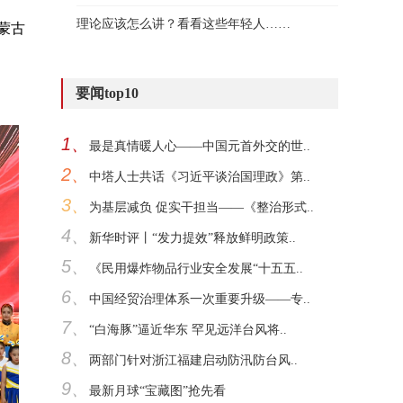
理论应该怎么讲？看看这些年轻人……
蒙古
要闻top10
1、
最是真情暖人心——中国元首外交的世..
2、
中塔人士共话《习近平谈治国理政》第..
3、
为基层减负 促实干担当——《整治形式..
4、
新华时评丨“发力提效”释放鲜明政策..
5、
《民用爆炸物品行业安全发展“十五五..
6、
中国经贸治理体系一次重要升级——专..
7、
“白海豚”逼近华东 罕见远洋台风将..
8、
两部门针对浙江福建启动防汛防台风..
9、
最新月球“宝藏图”抢先看