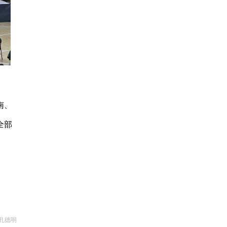
南、
全部
孔德明