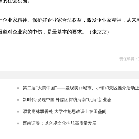
康的社会氛围。
于企业家精神。保护好企业家合法权益，激发企业家精神，从来
报道对企业家的中伤，是最基本的要求。（张京京）
责任编辑：
第二届“大美中国”——发现美丽城市、小镇和景区推介活动
动
新时代·发现中国|外媒团探访海南“玩海”新业态
渭北枣林飘香处 大学生把思政课上在田垄间
西南证券：以合规文化护航高质量发展