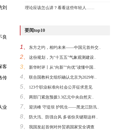
访刘
理论应该怎么讲？看看这些年轻人……
要闻top10
不良
1、
东方之约，相约未来——中国元首外交..
2、
这份规划，为“十五五”气象观测建设..
3、
保客
新华时评丨从“向新”“向优”读懂中国..
4、
络传
联合国教科文组织确认北京为2029年..
5、
123个职业标准向社会公开征求意见
6、
两部门紧急预拨3.3亿元中央自然灾..
7、
从业
迎洪峰 守堤坝 护民生——黑龙江防汛..
8、
防大汛、防强台风 多省份关键期这样..
9、
我国发起首例对外贸易国家安全调查