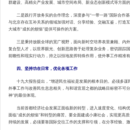
群建设、高精尖产业发展、城市空间布局、新业态创新模式等方面
二是践行开放务实的合作理念，深度参与“一带一路”国际合作
与北京存在互补关系的领域加强对话、分享经验、交融互鉴，打造
大城市“成长的烦恼”提供可操作的方案。
三是秉持放眼全球的宽广视野，面向新时空培养表里兼顾、内外
复合型人才，以世界眼光、创新思路善于处理复杂业务，密切跟踪
前瞻性和现实行动力，持之以恒地发挥特殊作用，使外事工作精准
四、坚持功在日常，优化各项工作
十九大报告提出，“增进民生福祉是发展的根本目的。必须多谋
外事工作与改善民生息息相关，与和谐宜居之都的战略目标密不可分
神”的最佳体现。
当前首都经济社会发展正面临新的转型，进入速度变化、结构
面临“成长的烦恼”和转型的痛苦。要全面建成小康社会，实现更高
持续的发展，必须要靠国际交往工作的支撑和引领，在分享经验、