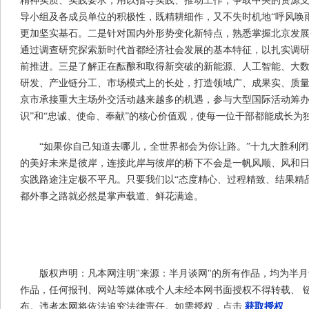
精神实质、实践要求，用以指导实践、推动工作，争取中央的资源
导小组及各成员单位的积极性，既精耕细作，又不失时机地“呼风唤
更加坚实基石。二是针对国内外形势变化新特点，熟悉掌握北京发
通过调查研究探索新时代首都经济社会发展的基本特征，以扎实调
前推进。三是了解正在酝酿和取得新突破的新能源、人工智能、大
研发、产业链分工、市场模式上的长处，打造领域广、成果实、质
京市承接重大主场外交活动越来越多的机遇，参与大型国际活动筹办
识”和“忠诚、使命、奉献”的核心价值观，使每一位干部都能成长为
“如果你自己知道去哪儿，全世界都会为你让路。”十九大胜利
的美好未来是彼岸，连接此岸与彼岸的桥下不会是一帆风顺、风和
实践路途注定极不平凡。只要我们以“态度精心、过程精致、结果精
都外事之路就必然是掌声载道、鲜花满途。
版权声明：凡本网注明"来源：半月谈网"的所有作品，均为半
作品，任何报刊、网站等媒体或个人未经本网书面授权不得转载、 
布。违者本网将依法追究法律责任。如需授权，点击
获取授权