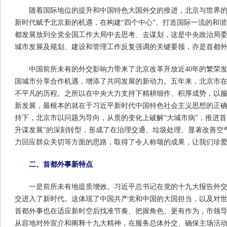
随着国际地位的提升和中国特色大国外交的推进，北京与世界
新时代赋予北京新的机遇，在构建“四个中心”、打造国际一流的和
都发展放到全党全国工作大局中去思考、去谋划，这是中央政治局
城市发展及规划、建设和管理工作反复强调的关键要领，亦是首都
中国前所未有的外交影响力带来了北京改革开放近40年的繁荣发
国城市分享合作机遇，增添了共同发展的新动力。五年来，北京市
不平凡的历程。之所以在中央大力支持下精耕细作、积厚成势，以
新发展，最根本的就在于习近平新时代中国特色社会主义思想的正
持下，北京市以问题为导向，从质的变化上破解“大城市病”，推进首
升谋发展”的深刻转型，形成了在治理交通、垃圾处理、显著改善空
力回应群众关切等方面的思路，取得了令人称颂的成果，让我们珍
二、首都外事新特点
一是前所未有地提质增效。习近平总书记在党的十九大报告外
交进入了新时代。这体现了中国共产党和中国的大国担当，以及对
首都外事也在适应新时空后找准节奏、把握角色、更有作为，市领
从容地对外宣介和阐释十九大精神，在服务总体外交、确保主场活