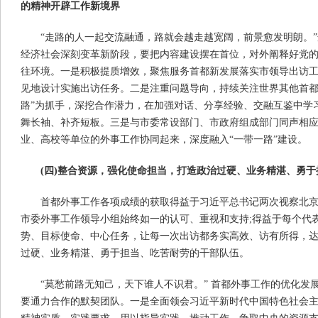
的精神开辟工作新境界
“走路的人一起交流融通，路就会越走越宽阔，前景愈发明朗。
经济社会深刻变革新阶段，要把内容建设摆在首位，对外阐释好党
往环境。一是积极提质增效，聚焦服务首都新发展落实市领导出访
见地设计实施出访任务。二是注重问题导向，持续关注世界其他首都
路”为抓手，深挖合作潜力，在加强对话、分享经验、交融互鉴中学
舞长袖、补齐短板。三是与市委常设部门、市政府组成部门同声相
业、高校等单位的外事工作协同起来，深度融入“一带一路”建设。
(四)整合资源，强化使命担当，打造政治过硬、业务精湛、勇
首都外事工作各项成绩的获取得益于习近平总书记两次视察北京
市委外事工作领导小组始终如一的认可、重视和支持;得益于每个代
势、目标使命、中心任务，让每一次出访都务实高效、访有所得，达
过硬、业务精湛、勇于担当、吃苦耐劳的干部队伍。
“莫愁前路无知己，天下谁人不识君。” 首都外事工作的优化发
要通力合作的默契团队。一是全面领会习近平新时代中国特色社会