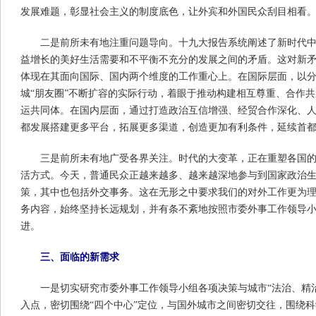
发展难题，彰显社会主义的制度底色，让外宾和外国民众刮目相看
二是前所未有地注重问题导向。十九大报告系统阐述了新时代
益增长的美好生活需要和不平衡不充分的发展之间的矛盾。这对新
体现在其面向国际、国内两个维度的工作重心上。在国际层面，以分
城“朋友圈”不断扩容的实际行动，着眼于推动构建相互尊重、合作
运共同体。在国内层面，通过打造政治互信增强、经贸合作深化、
都发展搭建更多平台，拓展更多渠道，创造更加有利条件，延续首
三是前所未有地广受各界关注。时代的大变革，正在重塑各国
活方式。今天，普通民众正越来越多、越来越深地参与到国家政治
策，其中也包括外交事务。这在无形之中要求我们的对外工作更为
务内容，始终坚持长远规划，并有条不紊地按照市委外事工作领导
进。
三、面临的新需求
一是切实研究市委外事工作领导小组各项决策与城市“法治、精
入点，密切围绕“四个中心”定位，与国外城市之间密切交往，围绕