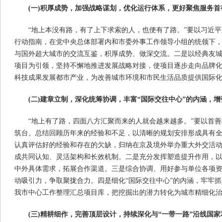
(一)积厚成势，加强战略谋划，优化运行体系，更好聚焦服务首
“地上本没有路，有了上下求索的人，也便有了路。”要以习近
行动指南，在党中央总体部署内和市委外事工作领导小组的统领下
与国外超大城市的交流互鉴，积厚成势、做深交流。二是以经典友
项目为引领，坚持不懈地推进发展战略对接，使项目逐步走向品牌
科技成果发展都市产业，为改善城市环境和市民生活品质提供国际
(二)建章立制，深化统筹协调，丰富“国际交往中心”的内涵，
“地上有了路，四面八方汇聚而来的人就会越来越多。”要以首
筑台。总结回顾历年来的经验和不足，以清晰的规划安排形成具有
认真评估好的经验和存在的欠缺，归纳在京及境外举办重大外交活
成共同认知、灵活架构和长效机制。二是充分发挥塑造提升作用，
中外具体需求，拓展合作渠道。三是综合协调、用好参与单位各项
动吸引力，争取聚拢合力。四是细化“国际交往中心”的内涵，牢牢
我市中心工作整理汇总项目库，把挖掘出的潜力转化为城市精细化
(三)精耕细作，完善顶层设计，持续深化与“一带一路”沿线国