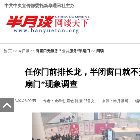
中共中央宣传部委托新华通讯社主办
首 页
>>
今日谈
>>
有窗口无服务？公共服务“半扇门
>>
阅读
任你门前排长龙，半闭窗口就不开
扇门”现象调查
2018-02-26 09:55
作者：余孝忠 席敏 陈灏 邵鲁文
来源：
半月谈网
编