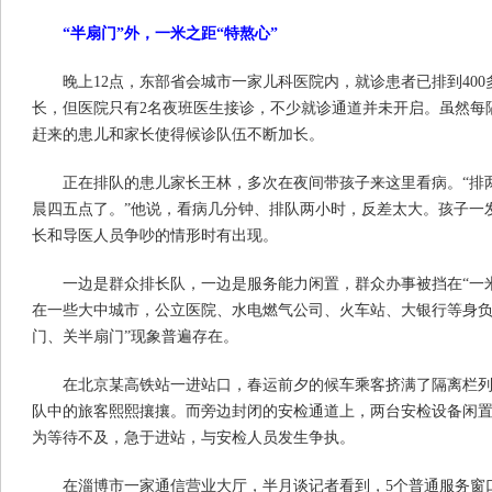
“半扇门”外，一米之距“特熬心”
晚上12点，东部省会城市一家儿科医院内，就诊患者已排到40
长，但医院只有2名夜班医生接诊，不少就诊通道并未开启。虽然每
赶来的患儿和家长使得候诊队伍不断加长。
正在排队的患儿家长王林，多次在夜间带孩子来这里看病。“排
晨四五点了。”他说，看病几分钟、排队两小时，反差太大。孩子一
长和导医人员争吵的情形时有出现。
一边是群众排长队，一边是服务能力闲置，群众办事被挡在“一
在一些大中城市，公立医院、水电燃气公司、火车站、大银行等身负
门、关半扇门”现象普遍存在。
在北京某高铁站一进站口，春运前夕的候车乘客挤满了隔离栏列
队中的旅客熙熙攘攘。而旁边封闭的安检通道上，两台安检设备闲
为等待不及，急于进站，与安检人员发生争执。
在淄博市一家通信营业大厅，半月谈记者看到，5个普通服务窗