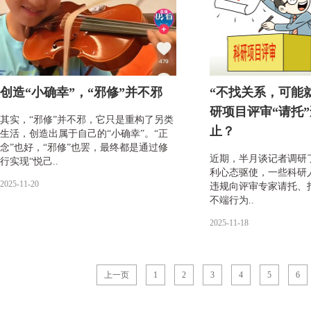
创造“小确幸”，“邪修”并不邪
“不找关系，可能就
研项目评审“请托
其实，“邪修”并不邪，它只是重构了另类
止？
生活，创造出属于自己的“小确幸”。“正
念”也好，“邪修”也罢，最终都是通过修
近期，半月谈记者调研
行实现“悦己..
利心态驱使，一些科研
2025-11-20
违规向评审专家请托、
不端行为..
2025-11-18
上一页
1
2
3
4
5
6