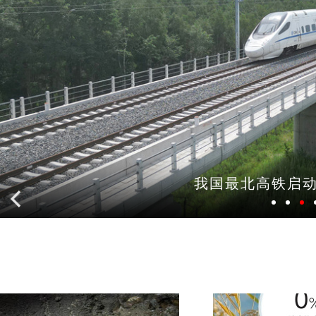
我国最北高铁启
1
2
3