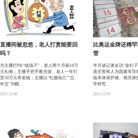
直播间被忽悠，老人打赏能要回
比奥运金牌还稀罕
吗？
管
为主播打PK“镇场子”，老人两个月刷18万
半月谈记者走访“金钉子
元礼物；主播手把手教充值，老人一年打
质灾害和人为因素等导致
赏50万元养老钱；主播以“红颜知己”“忘
临本体保护难、相关保
年交”为幌..
学研究..
2025-12-08
2025-12-05