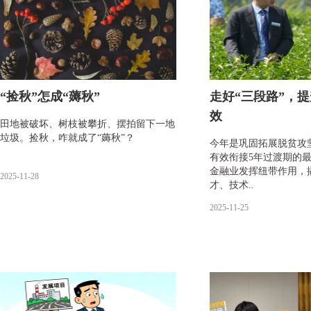
“捡秋”怎成“薅秋”
走好“三段路”，
效
田地被破坏、树枝被攀折、摆拍留下一地
垃圾。捡秋，咋就成了“薅秋”？
今年是巩固拓展脱贫攻
有效衔接5年过渡期的最
金融业发挥纽带作用，
2025-11-28
才、技术..
2025-11-25