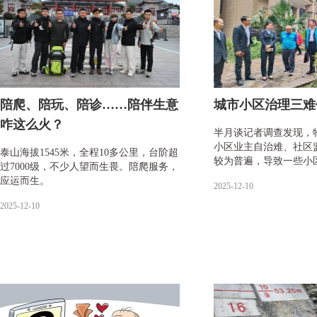
陪爬、陪玩、陪诊……陪伴生意
城市小区治理三难
咋这么火？
半月谈记者调查发现，
小区业主自治难、社区
泰山海拔1545米，全程10多公里，台阶超
较为普遍，导致一些小
过7000级，不少人望而生畏。陪爬服务，
应运而生。
2025-12-10
2025-12-10