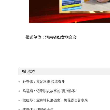
报送单位：河南省妇女联合会
热门推荐
孙齐炜：立足本职 接续奋斗
马慧娟：记录脱贫故事的“拇指作家”
侯红琴：宝剑锋从磨砺出，梅花香自苦寒来
李娜倮：娜倮的十年