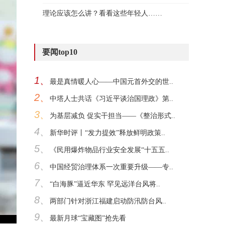
理论应该怎么讲？看看这些年轻人……
要闻top10
1、
最是真情暖人心——中国元首外交的世..
2、
中塔人士共话《习近平谈治国理政》第..
3、
为基层减负 促实干担当——《整治形式..
4、
新华时评丨“发力提效”释放鲜明政策..
5、
《民用爆炸物品行业安全发展“十五五..
6、
中国经贸治理体系一次重要升级——专..
7、
“白海豚”逼近华东 罕见远洋台风将..
8、
两部门针对浙江福建启动防汛防台风..
9、
最新月球“宝藏图”抢先看