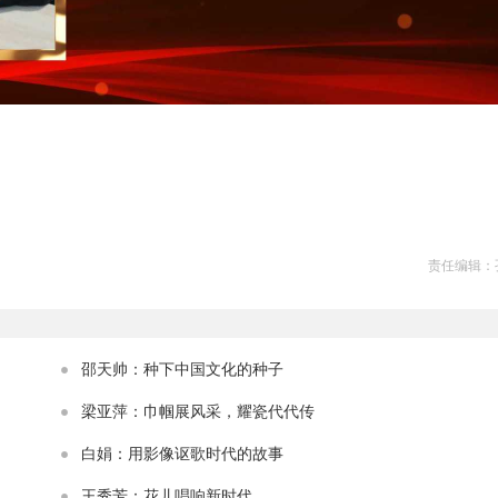
责任编辑：
邵天帅：种下中国文化的种子
梁亚萍：巾帼展风采，耀瓷代代传
白娟：用影像讴歌时代的故事
王秀芳：花儿唱响新时代