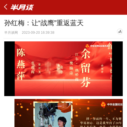
孙红梅：让“战鹰”重返蓝天
半月谈网
2023-09-20 16:39:38
加
进
静
载
度
:
音
/
播
完
0%
放
毕
:
速
0%
度