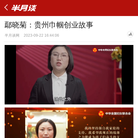
鄢晓菊：贵州巾帼创业故事
半月谈网
2023-09-22 16:44:06
加
进
静
载
度
:
音
/
播
完
0%
放
毕
:
速
0%
度