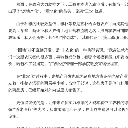
然而，在政府大力助推之下，工商资本进入农业后，有相当一
出现了“房地产化”、“圈地化”的苗头，偏离“三农”轨道。
由于种粮的比较效益低，粮补等都是直补给承包农户，而搞其
要高，某些工商企业和大户借土地经营权流转之名，擅自将农田“非
农家乐、私人会所等，甚至打“擦边球”，“以租代征”，搞工商项目开
“圈地”却不直接开发，是“非农化”的一种典型表现。“我身边
们一次跟农民签约很多亩，再转包或分包，看哪个老板有能力来要
价，转包不了就撂荒。”广西经济管理干部学院教授官锡强坦言。
在“非农化”过程中，房地产开发也成为诸多地方青睐的光鲜产
立着一排整齐漂亮的两层半小楼，当地干部说，这些房子是他们利
的商品房，已经开始对外向城里人销售了。
更值得警惕的是，近年来许多实力雄厚的大资本看中了农村的绿水
镇”“养老医疗”等为名，从事旅游地产开发，在山谷中建设可以出售
设施。