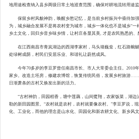
地用途检查纳入县乡两级日常土地巡查范围，确保对耕地流转用途
保留乡村风貌神韵，唤醒乡愁记忆，是当前乡村振兴中亟待加
为，城乡融合发展不是将农村变为城市，城乡一体化也不是城乡“一
乡土文化，回归乡音乡味乡情，让村庄各显其美, 才是农民熟悉的、
在江西南昌市青岚湖边的西湖李家村，马头墙巍耸，红石路蜿
处绿树成荫，村民们安居乐业、和谐礼让蔚然成风。
今年70多岁的李豆罗曾任南昌市长、市人大常委会主任。201
家乡。改造土坯房，修建农博馆，恢复传统民俗，发展乡村旅游…
日渐萧条的古村又焕发出新的活力。
“古村神韵，田园稻香，塘中莲藕，山间鹭翔，农家饭菜，湖边
勒的新田园图景。“农村就是农村，农村就要像农村。”李豆罗说，
化、工业化，而他的理念是山水化、田园化和新农耕文化、新乡风