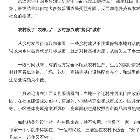
武汉大学中国乡村治理研究中心副教授王德福说：“如果任由‘非
策，最终结果非但绝大多数普通农民受益有限，反而加剧强势资本
社会的根基。”
农村没了“农味儿”，乡村振兴成“拷贝”城市
从乡村发展价值取向来看，一些乡村建设不注重保留本地鲜活的
误以为乡村振兴就是对标城市，就是对标高楼大厦，从而失去了乡土
一段时间以来，有的地方完全不顾及农村生产、生活的实际情
村社区看似道路、广场、花坛、商铺等基础设施配套齐全，和城里
生活变得颇为不便。
半月谈记者在江西某县采访看到，当地一个迁村并居项目由政
区，在社区建设规划图中，房屋的户型结构完全和城市居民小区并
等。小区整体房屋是徽派风格，房屋面积也是按照县市商品房最热
如此精美的设计对一些村民来说，并不实用。“习惯了一家一户
每家一个小院来得实在。”一位村民说，三居室在农村不适合，“分
几辈人一起住又不够”。