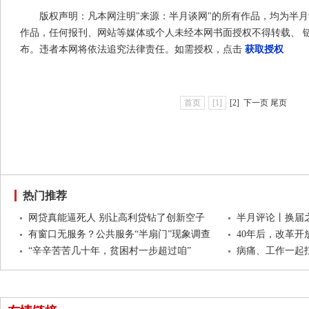
版权声明：凡本网注明"来源：半月谈网"的所有作品，均为半
作品，任何报刊、网站等媒体或个人未经本网书面授权不得转载、 
布。违者本网将依法追究法律责任。如需授权，点击
获取授权
首页
[1]
[2]
下一页 尾页
热门推荐
网贷真能逼死人 别让高利贷钻了创新空子
半月评论丨换届
有窗口无服务？公共服务“半扇门”现象调查
40年后，改革
“辛辛苦苦几十年，贫困村一步超过咱”
病痛、工作一起