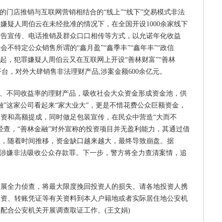
的门店推销与互联网营销相结合的“线上”“线下”交易模式非法
犯罪嫌疑人周伯云在未经批准的情况下，在全国开设1000余家线下
广告宣传、电话推销及群众口口相传等方式，以允诺年化收益
社会不特定公众销售所谓的“鑫月盈”“鑫季丰”“鑫年丰”“政信
2月起，犯罪嫌疑人周伯云又在互联网上开设“善林财富”“善林
平台，对外大肆销售非法理财产品,涉案金额600余亿元。
限、不同收益率的理财产品，吸收社会大众资金形成资金池，供
融”这家公司看起来“家大业大”，更是不惜花费公众巨额资金，
资和高额提成，同时做足包装宣传，在民众中营造“大而不
经查，“善林金融”对外宣称的投资项目并无盈利能力，其通过借
息，随着时间推移，资金缺口越来越大，最终导致崩盘。据
已涉嫌非法吸收公众存款罪。下一步，警方将全力查清案情，追
开展全力侦查，将最大限度挽回投资人的损失。请各地投资人携
投资、转账凭证等有关资料到本人户籍地或者实际居住地公安机
配合公安机关开展调查取证工作。(王文娟)