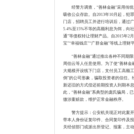
经警方调查，“善林金融”采用传统
吸收公众存款。自2013年10月起，
门店，招聘员工并进行培训后，通过
5.4%至15%不等的高额利息为饵，向
通”等债权转让理财产品。自2015年
宝”“幸福钱庄”“广群金融”等线上理财
“善林金融”通过推出各种不同期
周伯云等人任意使用。为了使“善林金
大规模开设线下门店，支付员工高额工
倒”的公司形象，骗取投资者的信任。
新还旧的方式偿还前期投资人到期本
此，“善林金融”系典型的庞氏骗局，
缴涉案赃款，维护正常金融秩序。
警方提示：公安机关现正对此案
带本人身份证复印件、合同复印件及
关经侦部门或派出所登记、报案，主动