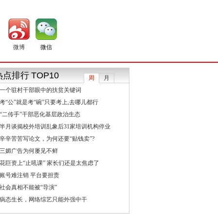
微博
微信
热点排行
TOP10
周
月
一个驻村干部眼中的扶贫关键词
考“公”就是考“碗”只要考上,去哪儿都行
“二传手”干部恶化基层政治生态
半月谈揭校外培训乱象后31家培训机构停业
辛辛苦苦写论文，为何还要“贴钱卖”?
三媚广告为何屡见不鲜
花巨资上“止吼课” 家长们还是太焦虑了
账号难注销 平台要担责
社会真相不能被“导演”
病态生长，网络综艺只能外强中干