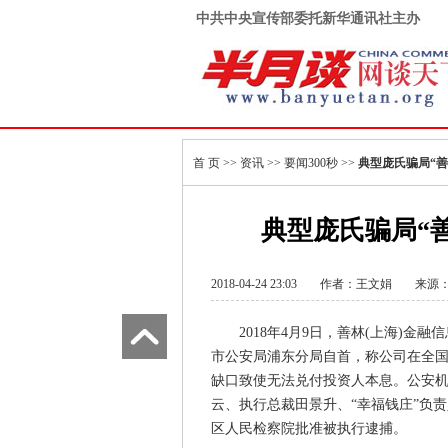
中共中央宣传部委托新华通讯社主办
首 页
>>
资讯
>>
要闻300秒
>>
典型庞氏骗局“善
典型庞氏骗局“
2018-04-24 23:03
作者：王文娟
来源
2018年4月9日，善林(上海)金
市公安局浦东分局自首，称公司在全
缺口致使无法兑付投资人本息。公安机
云、执行总裁田景升、“幸福钱庄”负
区人民检察院批准被执行逮捕。