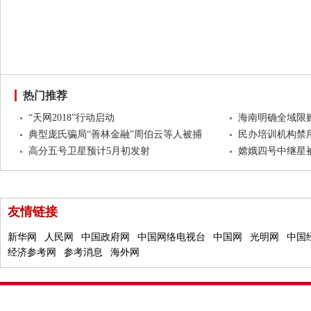
热门推荐
“天网2018”行动启动
海南明确全域限
典型庞氏骗局“善林金融”周伯云等人被捕
民办培训机构禁用
高分五号卫星预计5月初发射
嫦娥四号中继星被
友情链接
新华网
人民网
中国政府网
中国网络电视台
中国网
光明网
中国
经济参考网
参考消息
海外网