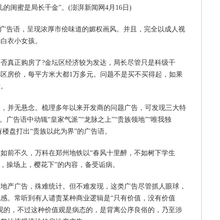
的闺蜜是局长千金”。(澎湃新闻网4月16日)
的广告语，呈现浓厚市侩味道的媚权画风。并且，完全以成人视
名白衣小女孩。
否真正购房了?金坛区经济较为发达，局长尽管只是科级干
区房价，每平方米大都1万多元。问题不是买不买得起，如果
传。
果，并无悬念。梳理多年以来开发商的问题广告，可发现三大特
广告语中动辄“皇家气派”“龙脉之上”“贵族领地”“唯我独
有楼盘打出“贵族以此为界”的广告语。
如前不久，万科在郑州地铁以“春风十里醉，不如树下学生
里，操场上，樱花下”的内容，备受诟病。
房地产广告，殊难统计。但不难发现，这类广告尽管抓人眼球，
感。常听到有人谴责某种商业逻辑是“只有价值，没有价值
观的，不过这种价值观是病态的，是背离公序良俗的，乃至涉