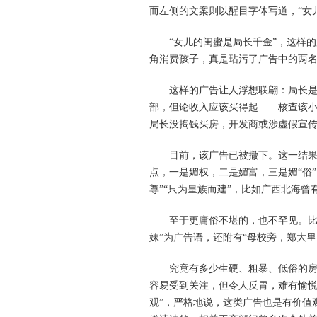
而左侧的文案则以醒目字体写道，“女儿
“女儿的闺蜜是局长千金”，这样
角消费孩子，真是玷污了广告中的两
这样的广告让人浮想联翩：局长是
部，但论收入应该买得起——核查该小
局长没掏钱买房，开发商或涉虚假宣
目前，该广告已被撤下。这一结
点，一是媚权，二是媚富，三是媚“俗”。
尊”“只为皇族而建”，比如广西北海曾
至于更庸俗不堪的，也不罕见。比
妹”为广告语，还附有“母校旁，郑大
究竟有多少生硬、粗暴、低俗的
容易受到关注，但令人反胃，难有愉悦
观”，严格地说，这类广告也是有价值