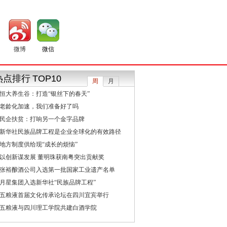
微博
微信
热点排行
TOP10
周
月
恒大养生谷：打造“银丝下的春天”
老龄化加速，我们准备好了吗
民企扶贫：打响另一个金字品牌
新华社民族品牌工程是企业全球化的有效路径
地方制度供给现“成长的烦恼”
以创新谋发展 董明珠获南粤突出贡献奖
张裕酿酒公司入选第一批国家工业遗产名单
月星集团入选新华社“民族品牌工程”
五粮液首届文化传承论坛在四川宜宾举行
五粮液与四川理工学院共建白酒学院