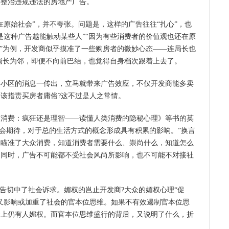
并整治违规违法的房地产广告。
在原始社会”，并不夸张。问题是，这样的广告往往“扎心”，也
是这种广告越能触动某些人”“因为有些消费者的价值观也还在原
金”为例，开发商似乎摸准了一些购房者的微妙心态——连局长也
局长为邻，即便不向前巴结，也觉得自身档次跟着上去了。
某小区的消息一传出，立马就带来广告效应，不仅开发商能多卖
该指责买房者庸俗?这不过是人之常情。
《消费：疯狂还是理智——读懂人类消费的隐秘心理》等书的英
社会期待，对于总的生活方式的概念形成具有积累的影响。”换言
们瞄准了大众消费，知道消费者需要什么、崇尚什么，知道怎么
。同时，广告不可能都不受社会风尚所影响，也不可能不对接社
广告切中了社会诉求。媚权的岂止开发商?大众的媚权心理“促
又影响或加重了社会的官本位思维。如果不有效遏制官本位思
会上仍有人媚权。而官本位思维盛行的背后，又说明了什么，折