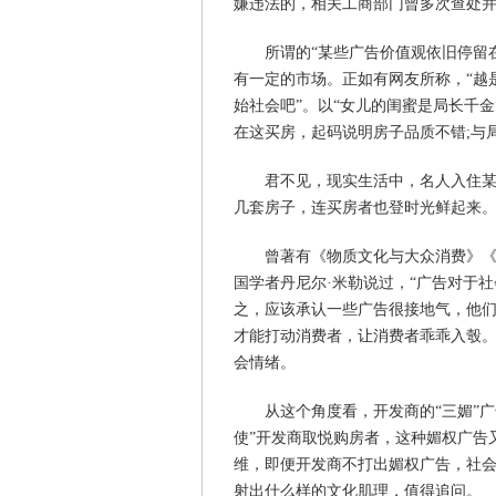
嫌违法的，相关工商部门曾多次查处
所谓的“某些广告价值观依旧停留
有一定的市场。正如有网友所称，“越
始社会吧”。以“女儿的闺蜜是局长千
在这买房，起码说明房子品质不错;与
君不见，现实生活中，名人入住
几套房子，连买房者也登时光鲜起来。
曾著有《物质文化与大众消费》
国学者丹尼尔·米勒说过，“广告对于
之，应该承认一些广告很接地气，他
才能打动消费者，让消费者乖乖入彀
会情绪。
从这个角度看，开发商的“三媚”
使”开发商取悦购房者，这种媚权广告
维，即便开发商不打出媚权广告，社
射出什么样的文化肌理，值得追问。