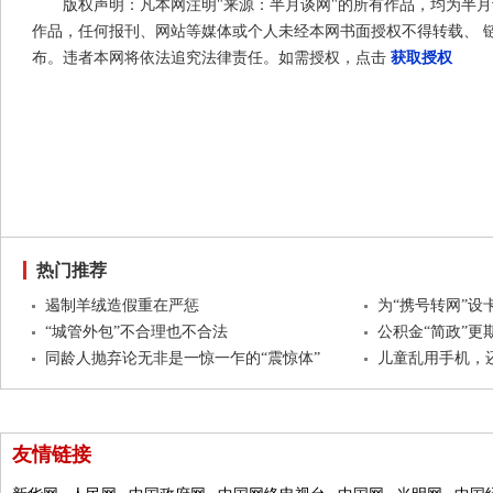
版权声明：凡本网注明"来源：半月谈网"的所有作品，均为半
作品，任何报刊、网站等媒体或个人未经本网书面授权不得转载、 
布。违者本网将依法追究法律责任。如需授权，点击
获取授权
热门推荐
遏制羊绒造假重在严惩
为“携号转网”设
“城管外包”不合理也不合法
公积金“简政”更期
同龄人抛弃论无非是一惊一乍的“震惊体”
儿童乱用手机，
友情链接