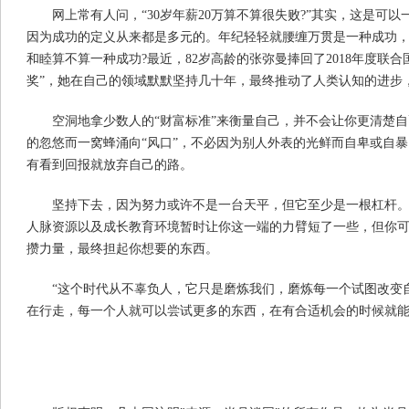
网上常有人问，“30岁年薪20万算不算很失败?”其实，这是可
因为成功的定义从来都是多元的。年纪轻轻就腰缠万贯是一种成功，
和睦算不算一种成功?最近，82岁高龄的张弥曼捧回了2018年度联
奖”，她在自己的领域默默坚持几十年，最终推动了人类认知的进步
空洞地拿少数人的“财富标准”来衡量自己，并不会让你更清楚
的忽悠而一窝蜂涌向“风口”，不必因为别人外表的光鲜而自卑或自
有看到回报就放弃自己的路。
坚持下去，因为努力或许不是一台天平，但它至少是一根杠杆
人脉资源以及成长教育环境暂时让你这一端的力臂短了一些，但你
攒力量，最终担起你想要的东西。
“这个时代从不辜负人，它只是磨炼我们，磨炼每一个试图改变
在行走，每一个人就可以尝试更多的东西，在有合适机会的时候就