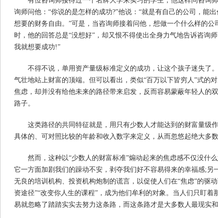
有位咨询师接待过一个名牌大学来实习的学生，他这样问咨询师：
询师问他：“你说的是怎样的成功?”他说：“就是有自己的公司，能
想要的财务自由。”可是，当咨询师接着问他，想做一个什么样的公
时，他的回答总是“没想好”，却又恨不得使出全身力气地告诉咨询师
我就想要成功!”
不得不说，单用资产量级标准定义的成功，让这个孩子迷失了
气壮地站上财富的顶端。但可以看出，类似“百万以下皆穷人”式的
焦虑，却并没有给他未来的路径带来启发，反而容易蒙蔽年轻人的双
路子。
这类路径的共同特征就是，用只有少数人才能达到的财富量级作
具体的、可对照比较的年龄和收入数字来定义，从而忽悠起绝大多
然而，这种以“少数人的财富标准”煽动起来的焦虑感不仅没什
它一方面加剧我们的躁动不安，剥夺我们好不容易得来的幸福感;另
无良的培训机构、投资机构炮制的谎言，以促使人们在“焦虑”的驱动
资途径”“改变你人生的课程”，成为他们牟利的对象。当人们只盯着
易就忽略了踏踏实实去努力这条路，而这条路才是大多数人最现实